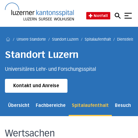
Direkt zum Inhalt
Direkt zum Fussbereich
Direkt zur Suche
Startseite des Luzerner Kant
Notfall
/
Unsere Standorte
/
Standort Luzern
/
Spitalaufenthalt
/
Dienstleist
Home
Standort Luzern
Universitäres Lehr- und Forschungsspital
Kontakt und Anreise
Übersicht
Fachbereiche
Spitalaufenthalt
Besuch
Wertsachen