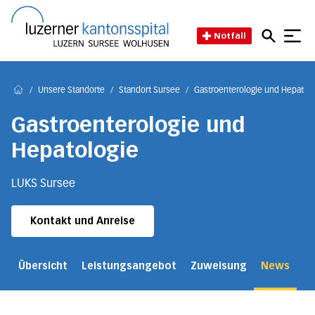
Direkt zum Inhalt
Direkt zum Fussbereich
Direkt zur Suche
Startseite des Luzerner Kant
Notfall
/
Unsere Standorte
/
Standort Sursee
/
Gastroenterologie und Hepatolo
Home
Gastroenterologie und
Hepatologie
LUKS Sursee
Kontakt und Anreise
Übersicht
Leistungsangebot
Zuweisung
News
Ko