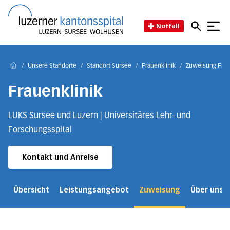
Direkt zum Inhalt
Direkt zum Fussbereich
Direkt zur Suche
Startseite des Luzerner Kant
Notfall
/
Unsere Standorte
/
Standort Sursee
/
Frauenklinik
/
Zuweisung Frau
Home
Frauenklinik
LUKS Sursee und Luzern | Universitäres Lehr- und
Forschungsspital
Kontakt und Anreise
Übersicht
Leistungsangebot
Zuweisung
Über uns