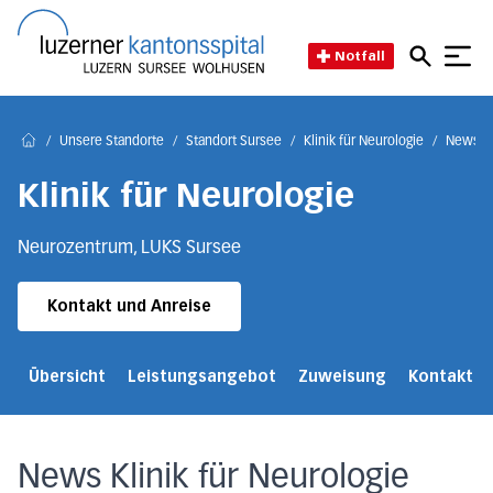
Direkt zum Inhalt
Direkt zum Fussbereich
Direkt zur Suche
Startseite des Luzerner Kant
Notfall
/
Unsere Standorte
/
Standort Sursee
/
Klinik für Neurologie
/
News
Home
Klinik für Neurologie
Neurozentrum, LUKS Sursee
Kontakt und Anreise
Übersicht
Leistungsangebot
Zuweisung
Kontakt u
News Klinik für Neurologie