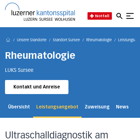
Direkt zum Inhalt
Direkt zum Fussbereich
Direkt zur Suche
Startseite des Luzerner Kant
Notfall
/
Unsere Standorte
/
Standort Sursee
/
Rheumatologie
/
Leistungsan
Home
Rheumatologie
LUKS Sursee
Kontakt und Anreise
Übersicht
Leistungsangebot
Zuweisung
News
Ko
Ultraschalldiagnostik am