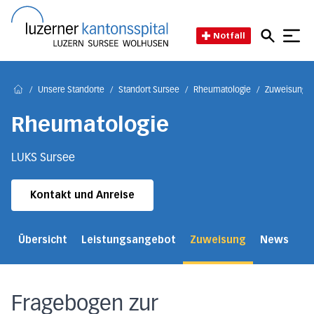
Direkt zum Inhalt
Direkt zum Fussbereich
Direkt zur Suche
Startseite des Luzerner Kant
Notfall
/
Unsere Standorte
/
Standort Sursee
/
Rheumatologie
/
Zuweisung R
Home
Rheumatologie
LUKS Sursee
Kontakt und Anreise
Übersicht
Leistungsangebot
Zuweisung
News
Ko
Fragebogen zur