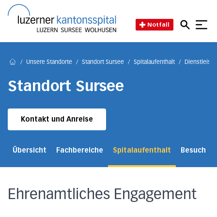
Direkt zum Inhalt
Direkt zum Fussbereich
Direkt zur Suche
Startseite des Luzerner Kant
Notfall
/
Unsere Standorte
/
Standort Sursee
/
Spitalaufenthalt
/
Dienstleist
Home
Standort Sursee
Kontakt und Anreise
Übersicht
Fachbereiche
Spitalaufenthalt
Besuch
Ehrenamtliches Engagement