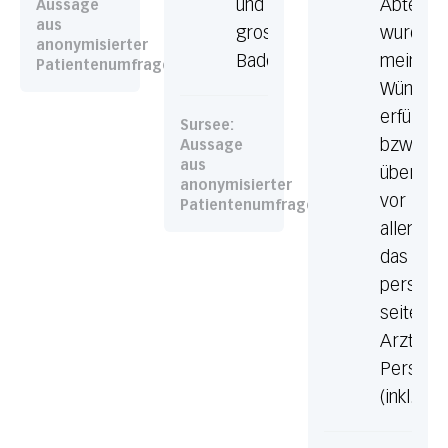
und
Abteilun
Aussage
aus
grosses
wurde
anonymisierter
Badezimmer
meine
Patientenumfrage
Wünsch
erfüllt
Sursee:
bzw.
Aussage
aus
übertrof
anonymisierter
vor
Patientenumfrage
allem
das
persönli
seitens
Arzt,
Persona
(inkl.