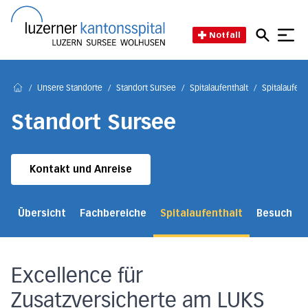
Direkt zum Inhalt
Direkt zum Fussbereich
Direkt zur Suche
Startseite des Luzerner Kant
Notfall
/
Unsere Standorte
/
Standort Sursee
/
Spitalaufenthalt
/
Spitalaufent
Home
Standort Sursee
Kontakt und Anreise
Übersicht
Fachbereiche
Spitalaufenthalt
Besuch
Excellence für
Zusatzversicherte am LUKS