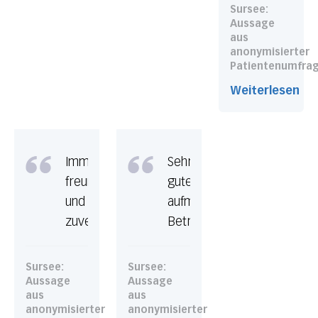
Sursee:
Aussage
aus
anonymisierter
Patientenumfra
Weiterlesen
Immer
Sehr
freundlich
gute,
und
aufmerksame
zuverlässig
Betreuung
Sursee:
Sursee:
Aussage
Aussage
aus
aus
anonymisierter
anonymisierter