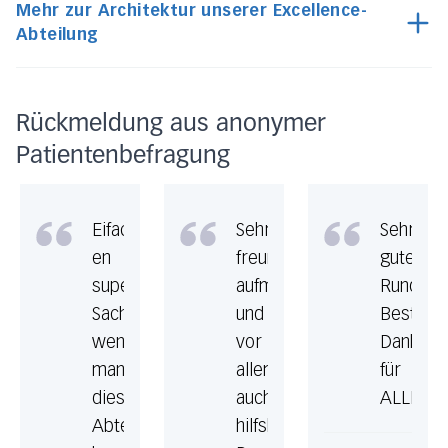
Mehr zur Architektur unserer Excellence-
Abteilung
Rückmeldung aus anonymer
Patientenbefragung
Eifach
Sehr
Sehr
en
freundlich,
gute
supergueti
aufmerksam
Rundumb
Sach
und
Besten
wenn
vor
Dank
man
allem
für
diese
auch
ALLES
Abteilung
hilfsbereit.