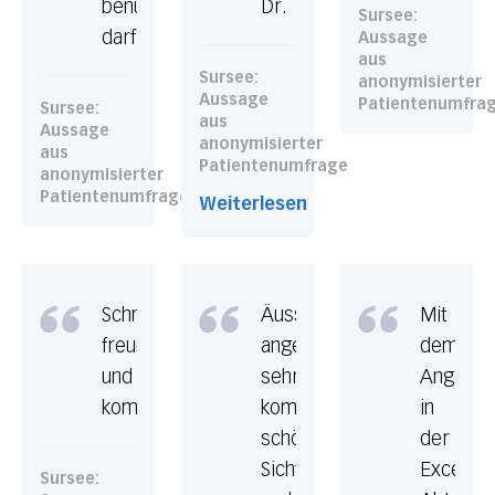
benutzen
Dr.
Sursee:
darf.
Aussage
aus
Sursee:
anonymisierter
Aussage
Patientenumfra
Sursee:
aus
Aussage
anonymisierter
aus
Patientenumfrage
anonymisierter
Patientenumfrage
Weiterlesen
Schnell,
Äusserst
Mit
freundlich
angenehm,
dem
und
sehr
Angebot
kompetent
komfortabel,
in
schöne
der
Sicht
Excellen
Sursee: