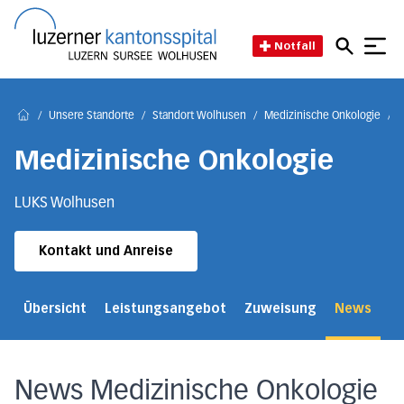
Direkt zum Inhalt
Direkt zum Fussbereich
Direkt zur Suche
Startseite des Luzerner Kant
Notfall
/
Unsere Standorte
/
Standort Wolhusen
/
Medizinische Onkologie
/
Home
Medizinische Onkologie
LUKS Wolhusen
Kontakt und Anreise
Übersicht
Leistungsangebot
Zuweisung
News
Ko
News Medizinische Onkologie