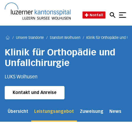
Direkt zum Inhalt
Direkt zum Fussbereich
Direkt zur Suche
Startseite des Luzerner Kant
Notfall
/
Unsere Standorte
/
Standort Wolhusen
/
Klinik für Orthopädie und Unf
Home
Klinik für Orthopädie und
Unfallchirurgie
LUKS Wolhusen
Kontakt und Anreise
Übersicht
Leistungsangebot
Zuweisung
News
Ko