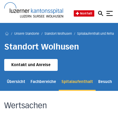
Direkt zum Inhalt
Direkt zum Fussbereich
Direkt zur Suche
Startseite des Luzerner Kant
Notfall
/
Unsere Standorte
/
Standort Wolhusen
/
Spitalaufenthalt und Reha
/
Home
Standort Wolhusen
Kontakt und Anreise
Übersicht
Fachbereiche
Spitalaufenthalt
Besuch
Wertsachen