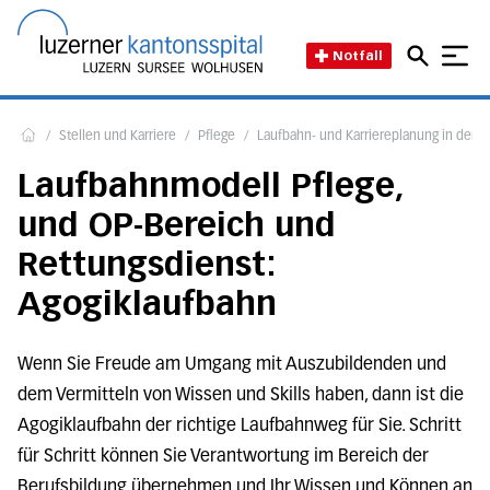
Direkt zum Inhalt
Direkt zum Fussbereich
Direkt zur Suche
Startseite des Luzerner Kant
Notfall
/
Stellen und Karriere
/
Pflege
/
Laufbahn- und Karriereplanung in den B
Home
Laufbahnmodell Pflege,
und OP-Bereich und
Rettungsdienst:
Agogiklaufbahn
Wenn Sie Freude am Umgang mit Auszubildenden und
dem Vermitteln von Wissen und Skills haben, dann ist die
Agogiklaufbahn der richtige Laufbahnweg für Sie. Schritt
für Schritt können Sie Verantwortung im Bereich der
Berufsbildung übernehmen und Ihr Wissen und Können an