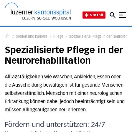
Direkt zum Inhalt
Direkt zum Fussbereich
Direkt zur Suche
Startseite des Luzerner Kant
Notfall
/
Stellen und Karriere
/
Pflege
/
Spezialisierte Pflege in der Neurorehabi
Home
Spezialisierte Pflege in der
Neurorehabilitation
Alltagstätigkeiten wie Waschen, Ankleiden, Essen oder
die Ausscheidung bewältigen ist für gesunde Menschen
selbstverständlich. Menschen mit einer neurologischen
Erkrankung können dabei jedoch beeinträchtigt sein und
müssen Alltagsaufgaben neu erlernen.
Fördern und unterstützen: 24/7