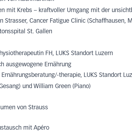
n mit Krebs – kraftvoller Umgang mit der unsich
an Strasser, Cancer Fatigue Clinic (Schaffhausen, 
onsspital St. Gallen
hysiotherapeutin FH, LUKS Standort Luzern
rch ausgewogene Ernährung
Sc Ernährungsberatung/-therapie, LUKS Standort Lu
(Gesang) und William Green (Piano)
blumen von Strauss
ustausch mit Apéro