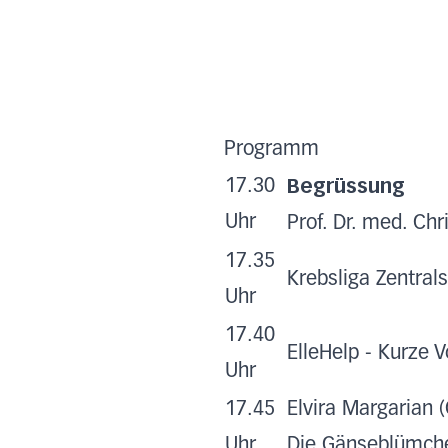
Programm
Begrüssung
17.30
Uhr
Prof. Dr. med. Ch
17.35
Krebsliga Zentral
Uhr
17.40
ElleHelp - Kurze V
Uhr
17.45
Elvira Margarian 
Uhr
Die Gänseblümch