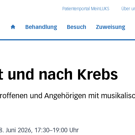
Direkt zum Inhalt
Direkt zum Fussbereich
Direkt zur Suche
Patientenportal MeinLUKS
Über u
 Kantonsspital
Behandlung
Besuch
Zuweisung
Start page
t und nach Krebs
roffenen und Angehörigen mit musikalisc
. Juni 2026, 17:30
–
19:00 Uhr