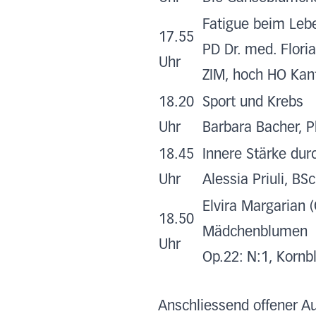
Fatigue beim Lebe
17.55
PD Dr. med. Flori
Uhr
ZIM, hoch HO Kant
18.20
Sport und Krebs
Uhr
Barbara Bacher, P
18.45
Innere Stärke du
Uhr
Alessia Priuli, B
Elvira Margarian 
18.50
Mädchenblumen
Uhr
Op.22: N:1, Korn
Anschliessend offener A