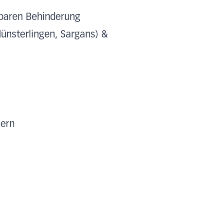
tbaren Behinderung
Münsterlingen, Sargans) &
zern