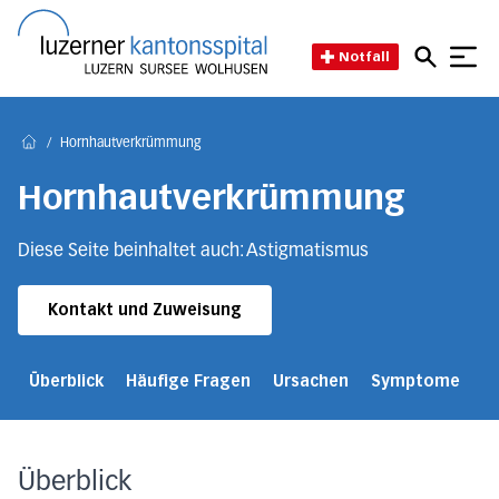
Direkt zum Inhalt
Direkt zum Fussbereich
Direkt zur Suche
Startseite des Luzerner Kant
Notfall
/
Hornhautverkrümmung
Home
Hornhautverkrümmung
Diese Seite beinhaltet auch: Astigmatismus
Kontakt und Zuweisung
Überblick
Häufige Fragen
Ursachen
Symptome
D
Überblick