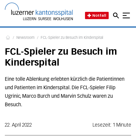
Direkt zum Inhalt
Direkt zum Fussbereich
Direkt zur Suche
Startseite des Luzerner Kant
Notfall
/
Newsroom
/
FCL-Spieler zu Besuch im Kinderspital
Home
FCL-Spieler zu Besuch im
Kinderspital
Eine tolle Ablenkung erlebten kürzlich die Patientinnen
und Patienten im Kinderspital. Die FCL-Spieler Filip
Ugrinic, Marco Burch und Marvin Schulz waren zu
Besuch.
22. April 2022
Lesezeit: 1 Minute