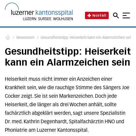
Direkt zum Inhalt
Direkt zum Fussbereich
Direkt zur Suche
Startseite des Luzerner Kant
Notfall
/
Newsroom
/
Gesundheitstipp: Heiserkeit kann ein Alarmzeichen sein
Home
Gesundheitstipp: Heiserkeit
kann ein Alarmzeichen sein
Heiserkeit muss nicht immer ein Anzeichen einer
Krankheit sein, wie die rauchige Stimme des Sängers Joe
Cocker zeigt. Sie ist sein Markenzeichen. Doch jede
Heiserkeit, die länger als drei Wochen anhält, sollte
fachärztlich abgeklärt werden, sagt unsere Spezialistin
Dr. med. Kathrin Degenhardt, Spitalfachärztin HNO und
Phoniatrie am Luzerner Kantonsspital.