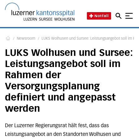
Direkt zum Inhalt
Direkt zum Fussbereich
Direkt zur Suche
Startseite des Luzerner Kant
Notfall
/
Newsroom
/
LUKS Wolhusen und Sursee: Leistungsangebot soll im Ra
Home
LUKS Wolhusen und Sursee:
Leistungsangebot soll im
Rahmen der
Versorgungsplanung
definiert und angepasst
werden
Der Luzerner Regierungsrat hält fest, dass das
Leistungsangebot an den Standorten Wolhusen und