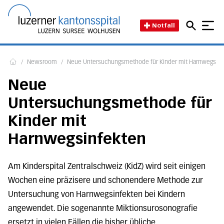
Direkt zum Inhalt
Direkt zum Fussbereich
Direkt zur Suche
Startseite des Luzerner Kant
Notfall
/
Newsroom
/
Neue Untersuchungsmethode für Kinder mit Harnwegsinf
Home
Neue
Untersuchungsmethode für
Kinder mit
Harnwegsinfekten
Am Kinderspital Zentralschweiz (KidZ) wird seit einigen
Wochen eine präzisere und schonendere Methode zur
Untersuchung von Harnwegsinfekten bei Kindern
angewendet. Die sogenannte Miktionsurosonografie
ersetzt in vielen Fällen die bisher übliche