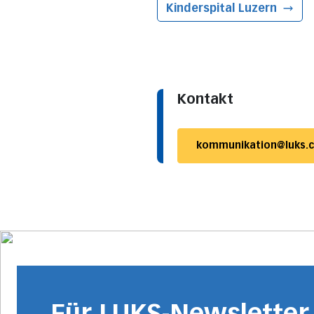
Kinderspital
Luzern
Kontakt
kommunikation@luks.
Für LUKS-Newslette