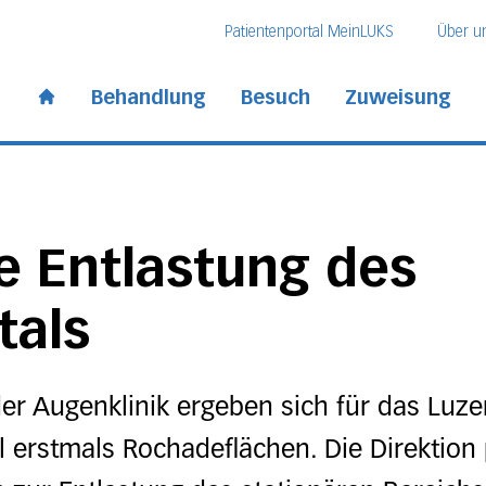
Direkt zum Inhalt
Direkt zum Fussbereich
Direkt zur Suche
Patientenportal MeinLUKS
Über u
 Kantonsspital
Behandlung
Besuch
Zuweisung
Start page
e Entlastung des
tals
r Augenklinik ergeben sich für das Luze
 erstmals Rochadeflächen. Die Direktion p