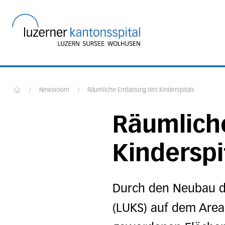
Startseite des Luzerner
/
Newsroom
/
Räumliche Entlastung des Kinderspitals
Home
Räumlich
Kinderspi
Durch den Neubau de
(LUKS) auf dem Areal