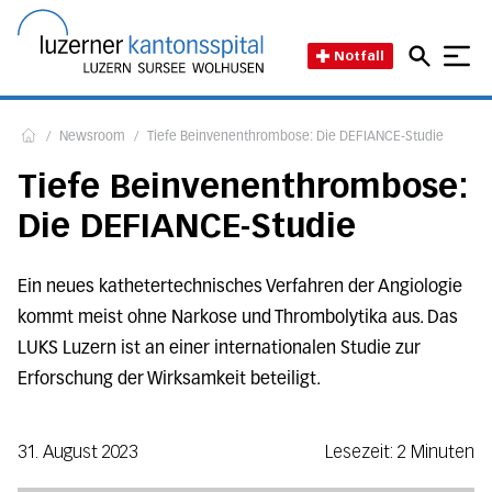
Direkt zum Inhalt
Direkt zum Fussbereich
Direkt zur Suche
Startseite des Luzerner Kant
Notfall
/
Newsroom
/
Tiefe Beinvenenthrombose: Die DEFIANCE-Studie
Home
Tiefe Beinvenenthrombose:
Die DEFIANCE-Studie
Ein neues kathetertechnisches Verfahren der Angiologie
kommt meist ohne Narkose und Thrombolytika aus. Das
LUKS Luzern ist an einer internationalen Studie zur
Erforschung der Wirksamkeit beteiligt.
31. August 2023
Lesezeit: 2 Minuten