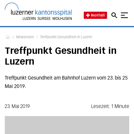
Direkt zum Inhalt
Direkt zum Fussbereich
Direkt zur Suche
Startseite des Luzerner Kant
Notfall
/
Newsroom
/
Treffpunkt Gesundheit in Luzern
Home
Treffpunkt Gesundheit in
Luzern
Treffpunkt Gesundheit am Bahnhof Luzern vom 23. bis 25
Mai 2019.
23. Mai 2019
Lesezeit: 1 Minute