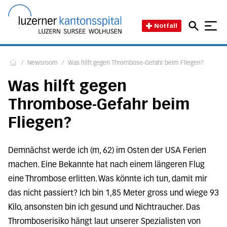
Direkt zum Inhalt
Direkt zum Fussbereich
Direkt zur Suche
Startseite des Luzerner Kant
Notfall
/
Newsroom
/
Was hilft gegen Thrombose-Gefahr beim Fliegen?
Home
Was hilft gegen
Thrombose-Gefahr beim
Fliegen?
Demnächst werde ich (m, 62) im Osten der USA Ferien
machen. Eine Bekannte hat nach einem längeren Flug
eine Thrombose erlitten. Was könnte ich tun, damit mir
das nicht passiert? Ich bin 1,85 Meter gross und wiege 93
Kilo, ansonsten bin ich gesund und Nichtraucher. Das
Thromboserisiko hängt laut unserer Spezialisten von