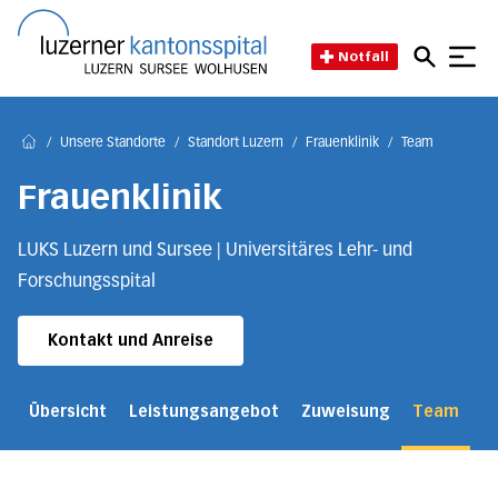
Direkt zum Inhalt
Direkt zum Fussbereich
Direkt zur Suche
Startseite des Luzerner Kant
Notfall
/
Unsere Standorte
/
Standort Luzern
/
Frauenklinik
/
Team
Home
Frauenklinik
LUKS Luzern und Sursee | Universitäres Lehr- und
Forschungsspital
Kontakt und Anreise
Übersicht
Leistungsangebot
Zuweisung
Team
Ü