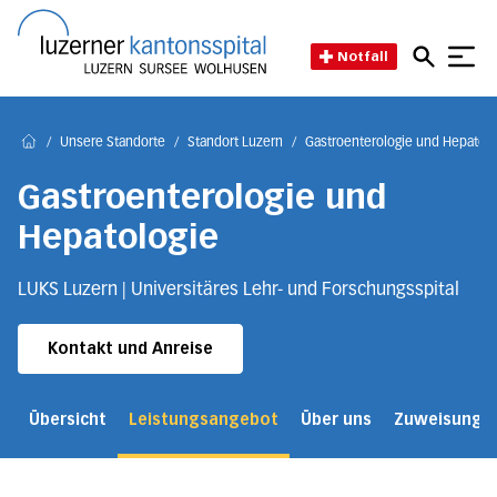
Direkt zum Inhalt
Direkt zum Fussbereich
Direkt zur Suche
Startseite des Luzerner Kant
Notfall
/
Unsere Standorte
/
Standort Luzern
/
Gastroenterologie und Hepatolo
Home
Gastroenterologie und
Hepatologie
LUKS Luzern | Universitäres Lehr- und Forschungsspital
Kontakt und Anreise
Übersicht
Leistungsangebot
Über uns
Zuweisung