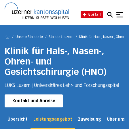
Direkt zum Inhalt
Direkt zum Fussbereich
Direkt zur Suche
Startseite des Luzerner Kant
Notfall
/
Unsere Standorte
/
Standort Luzern
/
Klinik für Hals-, Nasen-, Ohren-
Home
Klinik für Hals-, Nasen-,
Ohren- und
Gesichtschirurgie (HNO)
LUKS Luzern | Universitäres Lehr- und Forschungsspital
Kontakt und Anreise
Übersicht
Leistungsangebot
Zuweisung
Über uns