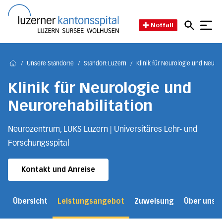
Direkt zum Inhalt
Direkt zum Fussbereich
Direkt zur Suche
Startseite des Luzerner Kant
Notfall
/
Unsere Standorte
/
Standort Luzern
/
Klinik für Neurologie und Neuror
Home
Klinik für Neurologie und
Neurorehabilitation
Neurozentrum, LUKS Luzern | Universitäres Lehr- und
Forschungsspital
Kontakt und Anreise
Übersicht
Leistungsangebot
Zuweisung
Über uns