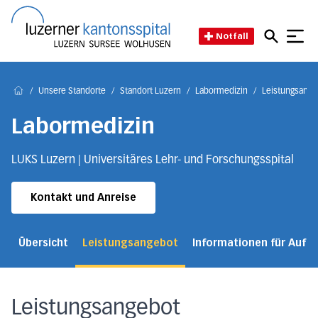
Direkt zum Inhalt
Direkt zum Fussbereich
Direkt zur Suche
Startseite des Luzerner Kant
Notfall
/
Unsere Standorte
/
Standort Luzern
/
Labormedizin
/
Leistungsange
Home
Labormedizin
LUKS Luzern | Universitäres Lehr- und Forschungsspital
Kontakt und Anreise
Übersicht
Leistungsangebot
Informationen für Auft
Leistungsangebot