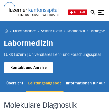
Direkt zum Inhalt
Direkt zum Fussbereich
Direkt zur Suche
Startseite des Luzerner Kant
Notfall
/
Unsere Standorte
/
Standort Luzern
/
Labormedizin
/
Leistungsange
Home
Labormedizin
LUKS Luzern | Universitäres Lehr- und Forschungsspital
Kontakt und Anreise
Übersicht
Leistungsangebot
Informationen für Auft
Molekulare Diagnostik