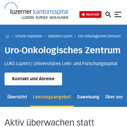
Direkt zum Inhalt
Direkt zum Fussbereich
Direkt zur Suche
Startseite des Luzerner Kant
Notfall
/
Unsere Standorte
/
Standort Luzern
/
Uro-Onkologisches Zentrum
/
Home
Uro-Onkologisches Zentrum
LUKS Luzern | Universitäres Lehr- und Forschungsspital
Kontakt und Anreise
Übersicht
Leistungsangebot
Zuweisung
Über uns
Aktiv überwachen statt