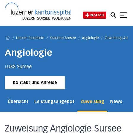
Direkt zum Inhalt
Direkt zum Fussbereich
Direkt zur Suche
Startseite des Luzerner Kant
Notfall
/
Unsere Standorte
/
Standort Sursee
/
Angiologie
/
Zuweisung Angiol
Home
Angiologie
LUKS Sursee
Kontakt und Anreise
Übersicht
Leistungsangebot
Zuweisung
News
Ko
Zuweisung Angiologie Sursee