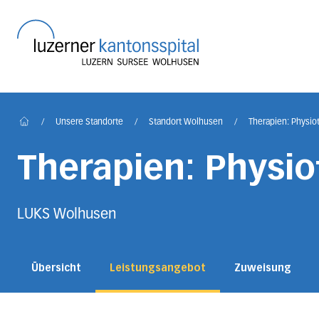
Startseite des Luzerner
/
Unsere Standorte
/
Standort Wolhusen
/
Therapien: Physiot
Home
Therapien: Physio
LUKS Wolhusen
Übersicht
Leistungsangebot
Zuweisung