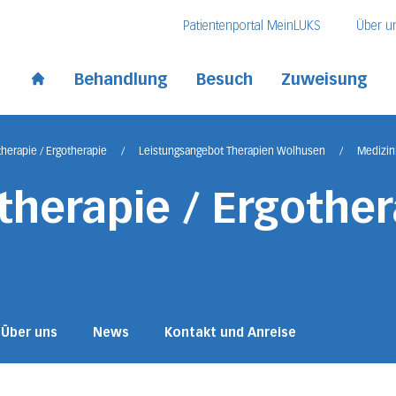
Direkt zum Inhalt
Direkt zum Fussbereich
Direkt zur Suche
Patientenportal MeinLUKS
Über u
 Kantonsspital
Behandlung
Besuch
Zuweisung
Start page
herapie / Ergotherapie
/
Leistungsangebot Therapien Wolhusen
/
Medizin
therapie / Ergother
Über uns
News
Kontakt und Anreise