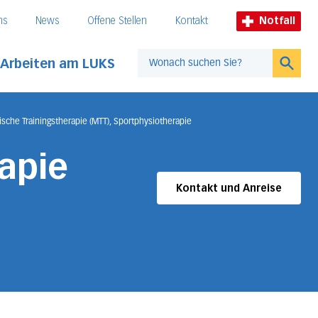
ns
News
Offene Stellen
Kontakt
Notfall
Arbeiten am LUKS
Suche
ische Trainingstherapie (MTT), Sportphysiotherapie
apie
Kontakt und Anreise