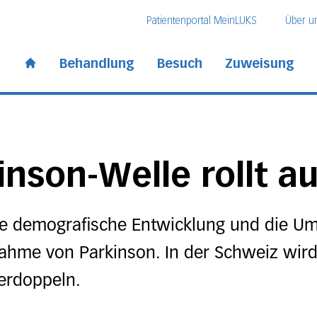
Direkt zum Inhalt
Direkt zum Fussbereich
Direkt zur Suche
Patientenportal MeinLUKS
Über u
 Kantonsspital
Behandlung
Besuch
Zuweisung
Start page
inson-Welle rollt a
ie demografische Entwicklung und die 
ahme von Parkinson. In der Schweiz wird 
verdoppeln.