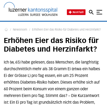
Direkt zum Inhalt
Direkt zum Fussbereich
Direkt zur Suche
Startseite des Luzerner Kant
Notfall
/
Newsroom
/
Erhöhen Eier das Risiko für Diabetes und Herzinfarkt?
Home
Erhöhen Eier das Risiko für
Diabetes und Herzinfarkt?
Ich (w, 65) habe gelesen, dass Menschen, die langfristig
durchschnittlich mehr als 38 Gramm Ei (etwa ein halbes
Ei der Grösse L) pro Tag essen, ein um 25 Prozent
erhöhtes Diabetes-Risiko haben. Dieses erhöhe sich auf
60 Prozent beim Konsum von einem ganzen oder
mehreren Eiern pro Tag. Stimmt das? – Die Kurzantwort
ist: Ein Ei pro Tag ist grundsätzlich nicht das Problem,