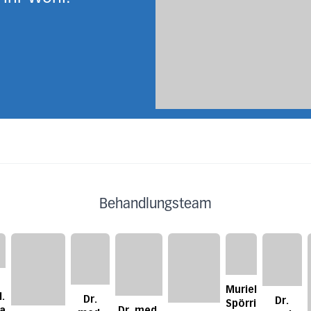
Behandlungsteam
Muriel
.
Dr.
Dr.
Spörri
a
Dr. med.