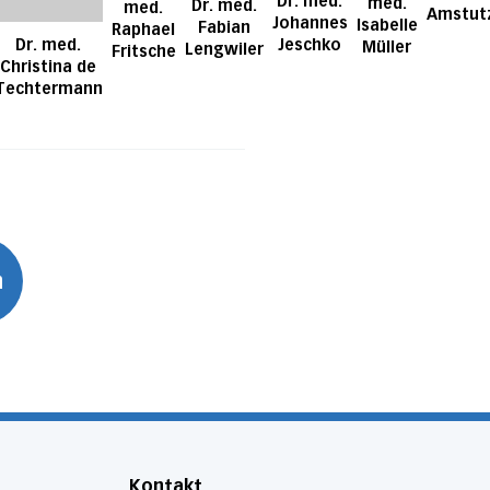
Dr. med.
med.
Dr. med.
med.
Amstut
Johannes
Isabelle
Fabian
Raphael
Dr. med.
Jeschko
Müller
Lengwiler
Fritsche
Christina de
Techtermann
n
Kontakt