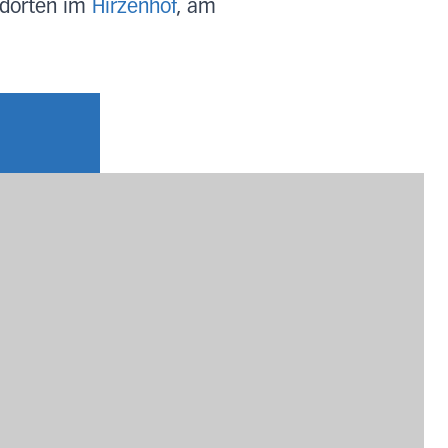
ndorten im
Hirzenhof
, am