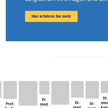
Hier erfahren Sie mehr
Dr.
Dr.
Dr.
.
med
Dr.
Prof.
med.
med.
Katj