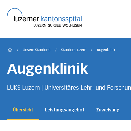
Startseite des Luzerner
/
Unsere Standorte
/
Standort Luzern
/
Augenklinik
Home
Augenklinik
LUKS Luzern | Universitäres Lehr- und Forschun
Übersicht
Leistungsangebot
Zuweisung