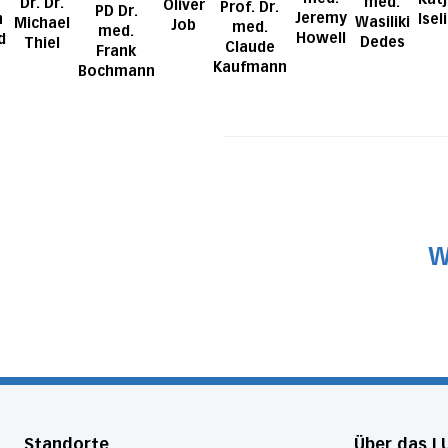
med.
Dr. Dr.
Oliver
Prof. Dr.
PD Dr.
Jeremy
n
Isel
Wasiliki
Michael
Job
med.
med.
Howell
d
Dedes
Thiel
Claude
Frank
Kaufmann
Bochmann
W
Standorte
Über das L