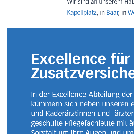
Wir sind an unserem Ha
K
a
p
e
llplatz
, in
Baar
, in
W
Excellence für
Zusatzversich
In der Excellence-Abteilung der
kümmern sich neben unseren e
und Kaderärztinnen und -ärzte
geschulte Pflegefachleute mit ä
Sorgfalt um Ihre Augen und um 