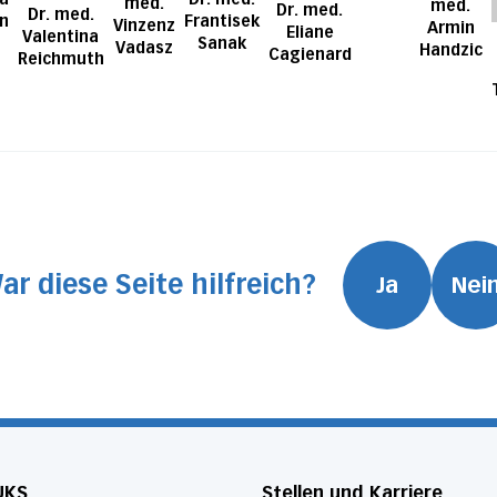
med.
med.
Dr. med.
Dr. med.
in
Frantisek
Vinzenz
Armin
Eliane
Valentina
Sanak
Vadasz
Handzic
Cagienard
Reichmuth
ar diese Seite hilfreich?
Ja
Nei
UKS
Stellen und Karriere