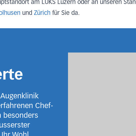
uptstandort am LUKS Luzern oder an unseren Sta
olhusen
und
Zürich
für Sie da.
erte
 Augenklinik
rfahrenen Chef-
n besonders
usserster
Ihr Wohl.