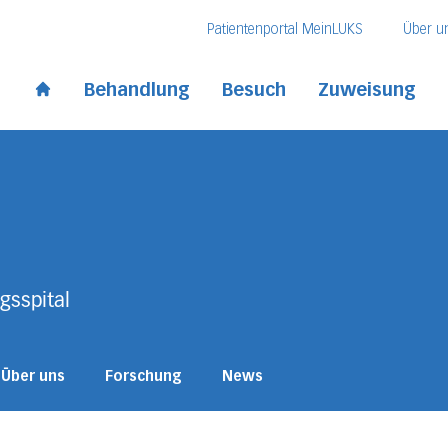
Direkt zum Inhalt
Direkt zum Fussbereich
Direkt zur Suche
Patientenportal MeinLUKS
Über u
 Kantonsspital
Behandlung
Besuch
Zuweisung
Start page
gsspital
Über uns
Forschung
News