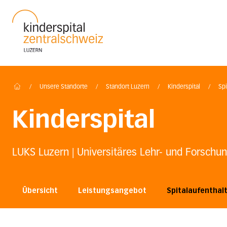
Startseite des Luzerner Kantonsspital
/
Unsere Standorte
/
Standort Luzern
/
Kinderspital
/
Spi
Home
Kinderspital
LUKS Luzern | Universitäres Lehr- und Forschun
Übersicht
Leistungsangebot
Spitalaufenthal