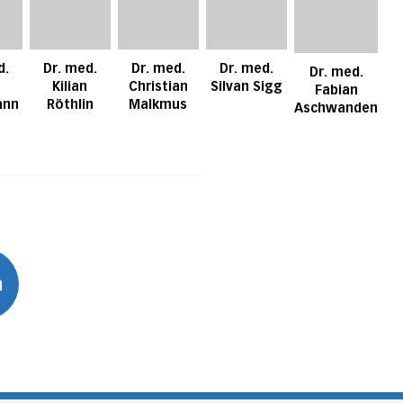
d.
Dr. med.
Dr. med.
Dr. med.
Dr. med.
Kilian
Christian
Silvan Sigg
Fabian
ann
Röthlin
Malkmus
Aschwanden
n