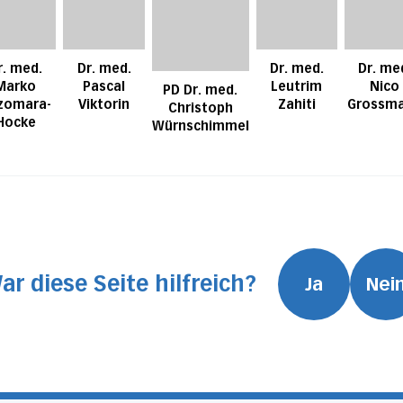
r. med.
Dr. med.
Dr. med.
Dr. me
Marko
Pascal
Leutrim
Nico
PD Dr. med.
zomara-
Viktorin
Zahiti
Grossm
Christoph
Hocke
Würnschimmel
ar diese Seite hilfreich?
Ja
Nei