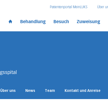
Direkt zum Inhalt
Direkt zum Fussbereich
Direkt zur Suche
Patientenportal MeinLUKS
Über u
 Kantonsspital
Behandlung
Besuch
Zuweisung
Start page
gsspital
Über uns
News
Team
Kontakt und Anreise