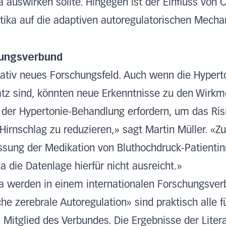
a auswirken sollte. Hingegen ist der Einfluss vo
etika auf die adaptiven autoregulatorischen Mech
hungsverbund
relativ neues Forschungsfeld. Auch wenn die Hype
satz sind, könnten neue Erkenntnisse zu den Wir
n der Hypertonie-Behandlung erfordern, um das Ris
irnschlag zu reduzieren,» sagt Martin Müller. «Zu
assung der Medikation von Bluthochdruck-Patienti
die Datenlage hierfür nicht ausreicht.»
 werden in einem internationalen Forschungsverb
he zerebrale Autoregulation» sind praktisch alle 
Mitglied des Verbundes. Die Ergebnisse der Liter