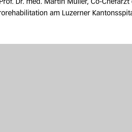
of. Dr. med. Martin Müller, Co-Chefarzt d
orehabilitation am Luzerner Kantonsspita