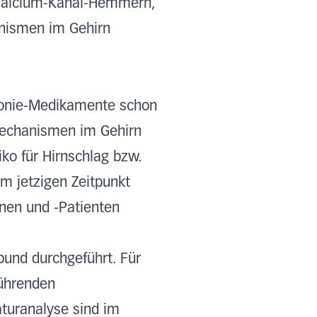
n Calcium-Kanal-Hemmern,
anismen im Gehirn
rtonie-Medikamente schon
kmechanismen im Gehirn
iko für Hirnschlag bzw.
m jetzigen Zeitpunkt
nnen und -Patienten
und durchgeführt. Für
führenden
aturanalyse sind im