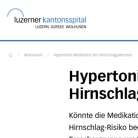
Startseite des Luzerner
/
Newsroom
/
Hypertonie-Medikation bei Hirnschlagpatienten
Home
Hyperton
Hirnschl
Könnte die Medikati
Hirnschlag-Risiko b