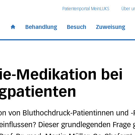
Direkt zum Inhalt
Direkt zum Fussbereich
Direkt zur Suche
Patientenportal MeinLUKS
Über u
 Kantonsspital
Behandlung
Besuch
Zuweisung
Start page
ie-Medikation bei
agpatienten
on von Bluthochdruck-Patientinnen und -
eeinflussen? Dieser grundlegenden Frage 