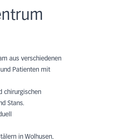
entrum
eam aus verschiedenen
 und Patienten mit
 chirurgischen
nd Stans.
duell
tälern in Wolhusen,