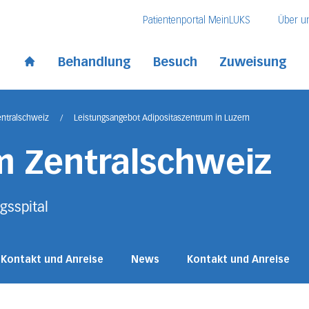
Direkt zum Inhalt
Direkt zum Fussbereich
Direkt zur Suche
Patientenportal MeinLUKS
Über u
 Kantonsspital
Behandlung
Besuch
Zuweisung
Start page
entralschweiz
/
Leistungsangebot Adipositaszentrum in Luzern
m Zentralschweiz
gsspital
Kontakt und Anreise
News
Kontakt und Anreise