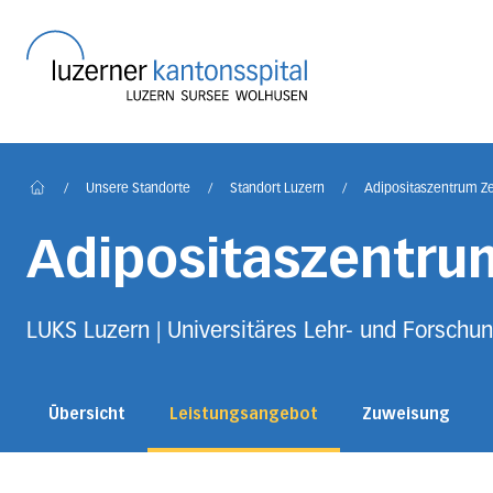
Startseite des Luzerner
/
Unsere Standorte
/
Standort Luzern
/
Adipositaszentrum Z
Home
Adipositaszentru
LUKS Luzern | Universitäres Lehr- und Forschun
Übersicht
Leistungsangebot
Zuweisung